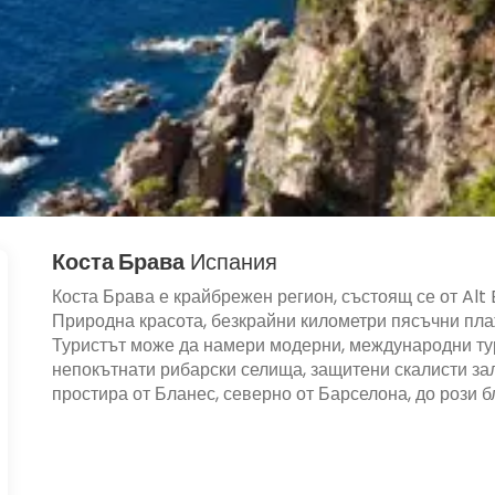
Коста Брава
Испания
Коста Брава е крайбрежен регион, състоящ се от Al
Природна красота, безкрайни километри пясъчни пла
Туристът може да намери модерни, международни тур
непокътнати рибарски селища, защитени скалисти зал
простира от Бланес, северно от Барселона, до рози б