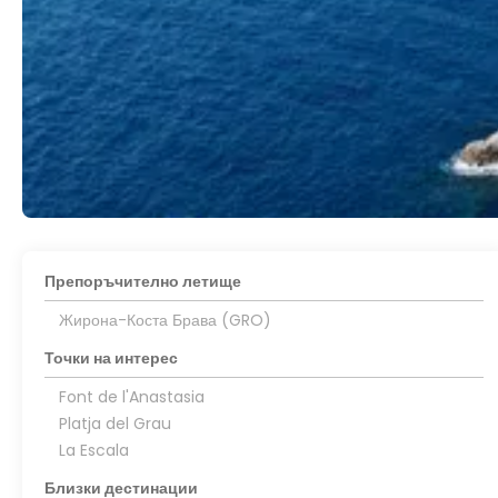
Препоръчително летище
Жирона-Коста Брава (GRO)
Точки на интерес
Font de l'Anastasia
Platja del Grau
La Escala
Близки дестинации