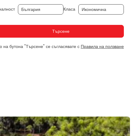
налност
Класа
Търсене
о на бутона "Търсене" се съгласявате с
Правила на ползване