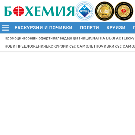
ЕКСКУРЗИИ И ПОЧИВКИ
ПОЛЕТИ
КРУИЗИ
Промоции
Горещи оферти
Календар
Празници
ЗЛАТНА ВЪЗРАСТ
Екску
НОВИ ПРЕДЛОЖЕНИЯ
ЕКСКУРЗИИ със САМОЛЕТ
ПОЧИВКИ със САМО
Маршрут по желание
Полет + хотел
+