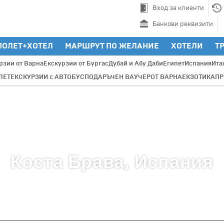
Вход за клиенти
Банкови реквизити
ПОЛЕТ+ХОТЕЛ
МАРШРУТ ПО ЖЕЛАНИЕ
ХОТЕЛИ
Т
рзии от Варна
Екскурзии от Бургас
Дубай и Абу Даби
Египет
Испания
Ита
ЛЕТ
ЕКСКУРЗИИ с АВТОБУС
ПОДАРЪЧЕН ВАУЧЕР
ОТ ВАРНА
ЕКЗОТИКА
П
Коста Брава, Испания
Настаняване
Транспорт
Круизи
Трансфери