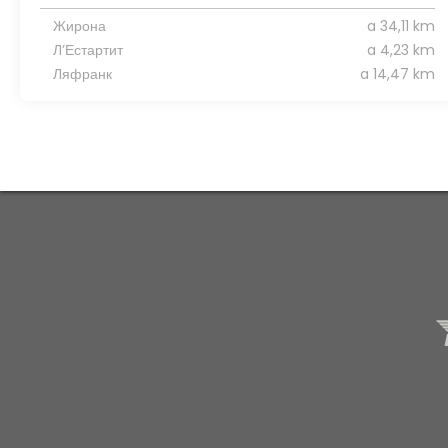
Жирона
a 34,11 km
Л’Естартит
a 4,23 km
Ляфранк
a 14,47 km