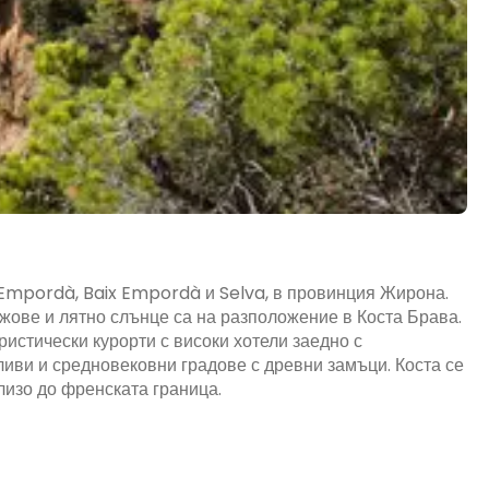
t Empordà, Baix Empordà и Selva, в провинция Жирона.
жове и лятно слънце са на разположение в Коста Брава.
истически курорти с високи хотели заедно с
иви и средновековни градове с древни замъци. Коста се
лизо до френската граница.