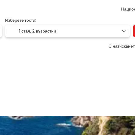
Нацио
Изберете гости:
1 стая,
2 възрастни
С натисканет