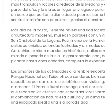
más tranquilas y locales alrededor de El Médano y 
parte del año, y la isla es un lugar privilegiado par
en barco que parten a diario desde puertos como Los 
snorkel también son populares gracias al constante 
Más allá de la costa, Tenerife revela una rica facet
arquitectura moderna, museos y parques con un vi
San Cristóbal de La Laguna, Patrimonio de la Human
calles coloniales, coloridas fachadas y animados c
Garachico exhiben mansiones históricas, calles e
mirada al pasado de la isla. La gastronomía local
picante hasta vinos canarios, completa la experien
Los amantes de las actividades al aire libre encon
Parque Nacional del Teide ofrece senderos bien se
accesibles por carretera o teleférico, con visitas 
atardecer. El Parque Rural de Anaga, en el noreste d
que recorren las crestas con espectaculares vistas a
la combinación de naturaleza, cultura y un clima t
una escapada ideal a una isla paradisíaca.