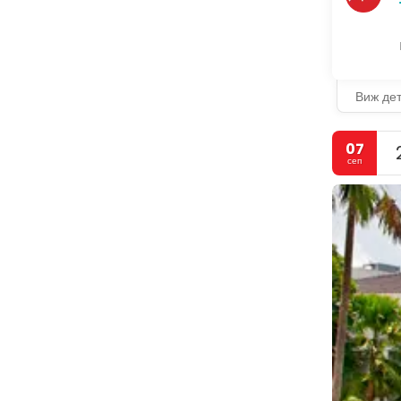
Виж де
07
сеп