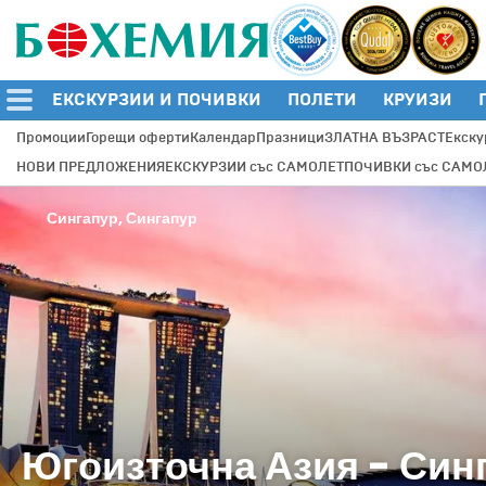
ЕКСКУРЗИИ И ПОЧИВКИ
ПОЛЕТИ
КРУИЗИ
Промоции
Горещи оферти
Календар
Празници
ЗЛАТНА ВЪЗРАСТ
Екску
НОВИ ПРЕДЛОЖЕНИЯ
ЕКСКУРЗИИ със САМОЛЕТ
ПОЧИВКИ със САМО
Сингапур, Сингапур
Югоизточна Азия - Син