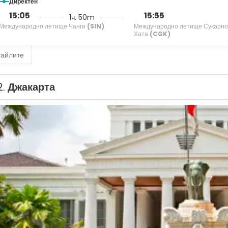
Директен
15:05
15:55
1ч. 50m
Международно летище Чанги
(SIN)
Международно летище Сукарн
Хата
(CGK)
тайлите
2.
Джакарта