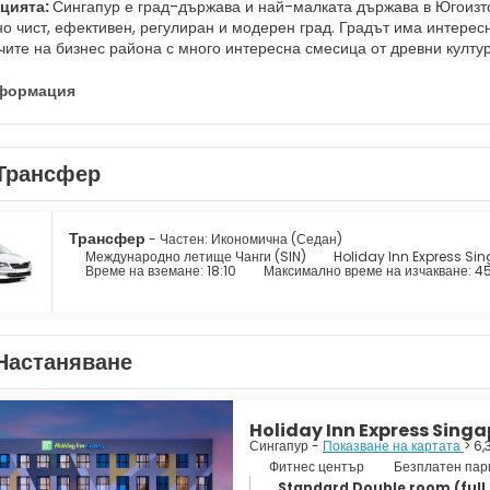
ацията:
Сингапур е град-държава и най-малката държава в Югоизто
но чист, ефективен, регулиран и модерен град. Градът има интерес
ите на бизнес района с много интересна смесица от древни култури
 един от най-зелените градове до такава степен, че градът е наре
оито включват превъзходна градина с орхидеи, която е красиво озе
нформация
стната забележителност на Сингапур. Тази структура на Merlion се
 някои очарователни етнически райони като Малката Индия, Арабск
осетите, ако искате да се докоснете до истинска сингапурска култур
Трансфер
щи цветни магазини, Марина Бей и тучни паркове. Освен пазаруван
нически групи, Сингапур е създал чудесна комбинация от вкусове и 
 един от най-оживените и модерни градове в Азия с тропически кли
Трансфер
- Частен: Икономична (Седан)
Международно летище Чанги (SIN)
Holiday Inn Express Si
Време на вземане: 18:10
Максимално време на изчакване: 4
Настаняване
Holiday Inn Express Sing
Сингапур -
Показване на картата
> 6,
Фитнес център
Безплатен пар
Standard Double room (full 