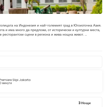
толицата на Индонезия и най-големият град в Югоизточна Азия.
та и има много да предложи, от исторически и културни места,
те ресторантски сцени в региона и жива нощна живот.
та Туа е мястото, където се заселиха холандските имигранти и
още стоят около площад Фатахила, повечето от които
на Джакарта. Най-добрият начин да обиколите историческите
ант с бароков декор, гледащ към площад Фатахила.
 или Хилядите острови. Те са част от градската
адския живот.
а и голямото разнообразие от възможности за хранене правят
Premiere Slipi Jakarta
0 минути
3 Нощи