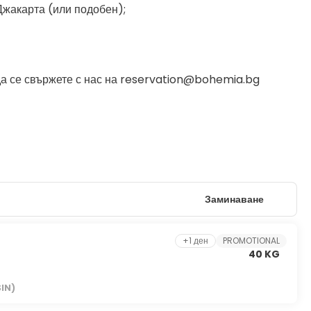
 Джакарта (или подобен);
да се свържете с нас на reservation@bohemia.bg
Заминаване
+1 ден
PROMOTIONAL
40 KG
SIN)