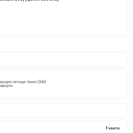
родно летище Чанги (SIN)
 минути
1 чанта