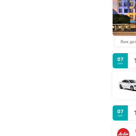
Виж де
07
сеп
07
сеп