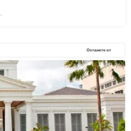
о-
Останете от