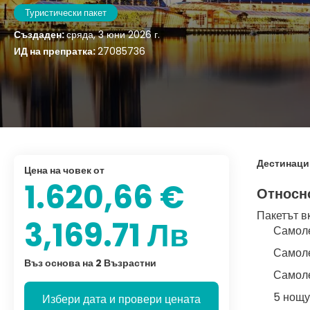
Туристически пакет
Създаден:
сряда, 3 юни 2026 г.
ИД на препратка:
27085736
Дестинаци
цена на човек от
1.620,66 €
Относн
Пакетът в
3,169.71 Лв
Самоле
Самоле
Въз основа на 2 Възрастни
Самоле
5 нощу
Избери дата и провери цената