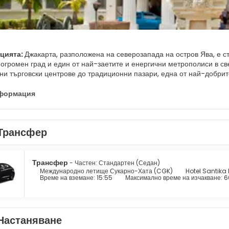
ацията:
Джакарта, разположена на северозапада на остров Ява, е с
огромен град и един от най-заетите и енергични метрополиси в све
зни търговски центрове до традиционни пазари, една от най-добри
жакарта е известна още като Стара Джакарта или Стара Батавия. Ко
 своята власт. Сгради, демонстриращи холандска архитектура, все 
нформация
ат като музеи. Кота Туа Джакарта се намира на север от центъра 
ша. Кафе Батавия, което датира от 1805 година, е известен рестор
 плажа на Джакарта има малки острови, наречени Кепулауан Серибу,
Трансфер
ция на Северна Джакарта и са перфектното място за бягство от гр
ието от пазаруване, вълнуващата нощна живот, историческите мест
аистина вълнуващо и различно изживяване.
Трансфер
- Частен: Стандартен (Седан)
Международно летище Сукарно-Хата (CGK)
Hotel Santika 
Време на вземане: 15:55
Максимално време на изчакване: 6
Настаняване