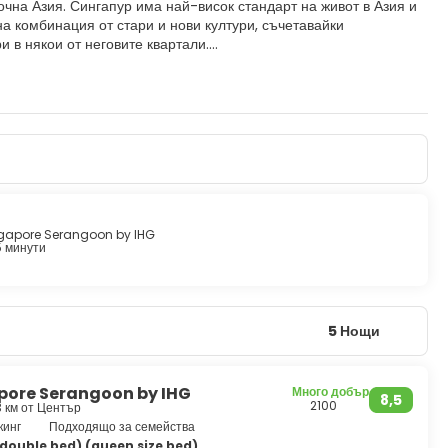
чна Азия. Сингапур има най-висок стандарт на живот в Азия и
на комбинация от стари и нови култури, съчетавайки
 в някои от неговите квартали.
чен Градина-град. Една от основните атракции са Ботаническите
ленена и има голямо разнообразие от орхидеи. Merlion е може
 намира в Merlion Park, който се намира в централния бизнес
ата улица, Чайнатаун и Гейланг. Тези райони определено си
а. Други атракции включват музеи от световна класа,
ето, Сингапур има страхотна храна. Тъй като е дом на
текстури в тяхната кухня.
мат, с вкусна храна, добро пазаруване и оживен нощен живот,
ngapore Serangoon by IHG
5 минути
5 Нощи
apore Serangoon by IHG
Много добър
8,5
2100
3 км от Център
кинг
Подходящо за семейства
double bed) (queen size bed)