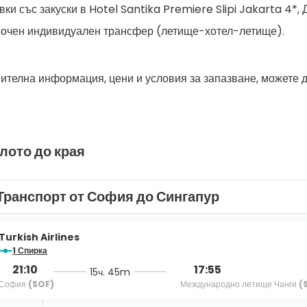
вки със закуски в Hotel Santika Premiere Slipi Jakarta 4*,
очен индивидуален трансфер (летище-хотел-летище).
ителна информация, цени и условия за запазване, можете 
лото до края
Транспорт от София до Сингапур
Turkish Airlines
1 Спирка
21:10
17:55
15ч. 45m
София
(SOF)
Международно летище Чанги
(