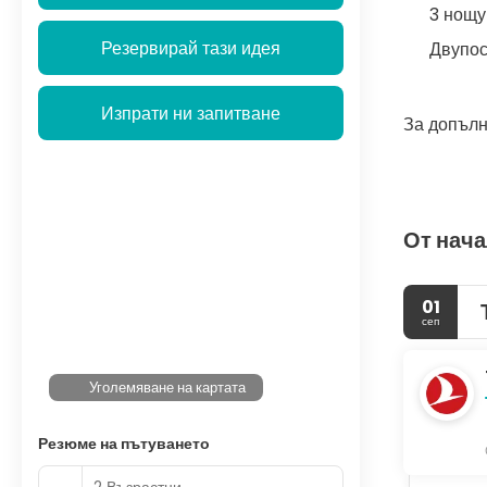
3 нощу
Резервирай тази идея
Двупос
Изпрати ни запитване
За допълн
От нача
01
сеп
Уголемяване на картата
Резюме на пътуването
2 Възрастни