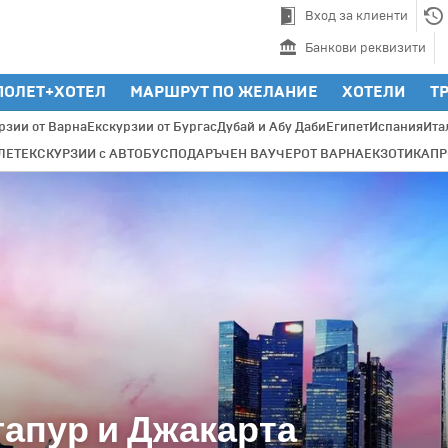
Вход за клиенти
Банкови реквизити
ПОЛЕТ+ХОТЕЛ
МАРШРУТ ПО ЖЕЛАНИЕ
ХОТЕЛИ
Т
рзии от Варна
Екскурзии от Бургас
Дубай и Абу Даби
Египет
Испания
Ита
ЛЕТ
ЕКСКУРЗИИ с АВТОБУС
ПОДАРЪЧЕН ВАУЧЕР
ОТ ВАРНА
ЕКЗОТИКА
П
гапур и Джакарта