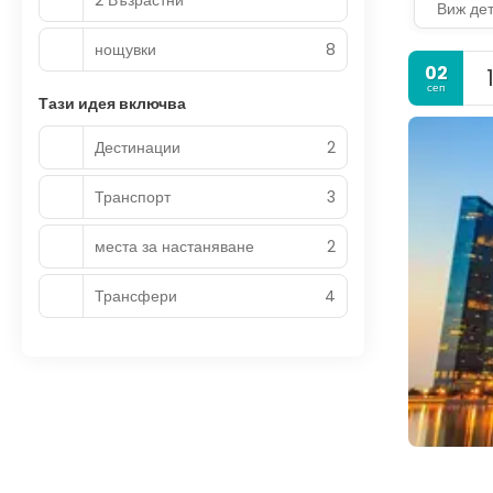
Виж де
нощувки
8
02
сеп
Тази идея включва
Дестинации
2
Транспорт
3
места за настаняване
2
Трансфери
4