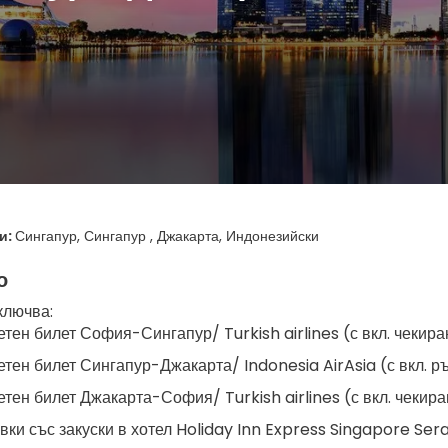
и:
Сингапур, Сингапур , Джакарта, Индонезийски
о
ключва:
тен билет София-Сингапур/ Turkish airlines (с вкл. чекиран
тен билет Сингапур-Джакарта/ Indonesia AirAsia (с вкл. р
тен билет Джакарта-София/ Turkish airlines (с вкл. чекиран
вки със закуски в хотел Holiday Inn Express Singapore Ser