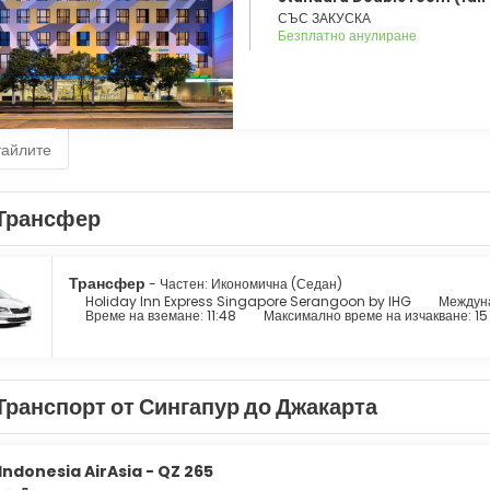
СЪС ЗАКУСКА
Безплатно анулиране
тайлите
Трансфер
Трансфер
- Частен: Икономична (Седан)
Holiday Inn Express Singapore Serangoon by IHG
Междуна
Време на вземане: 11:48
Максимално време на изчакване: 15
Транспорт от Сингапур до Джакарта
Indonesia AirAsia - QZ 265