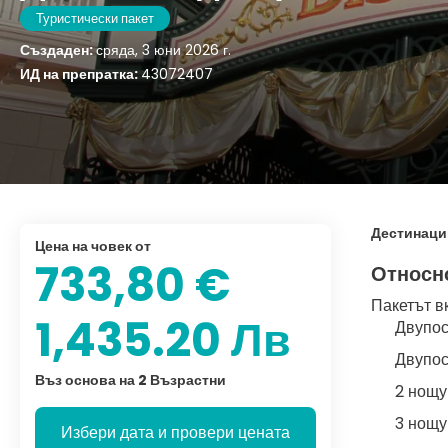
Туристически пакет
Създаден:
сряда, 3 юни 2026 г.
ИД на препратка:
43072407
Дестинаци
цена на човек от
733,80 €
Относн
Пакетът в
1,435.20 Лв
Двупос
Двупос
Въз основа на 2 Възрастни
2 нощу
3 нощу
Избери дата и провери цената