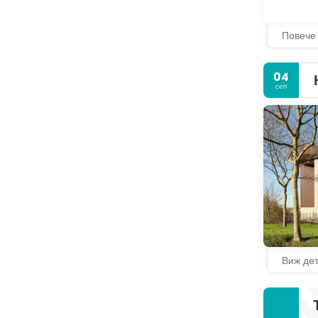
Повече
04
сеп
Виж де