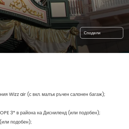
Сподели
 Wizz air (с вкл. малък ръчен салонен багаж);
PE 3* в района на Дисниленд (или подобен);
(или подобен);