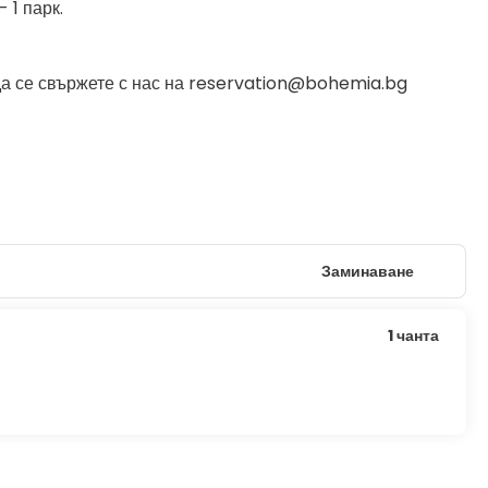
 1 парк.
да се свържете с нас на reservation@bohemia.bg
Заминаване
1 чанта