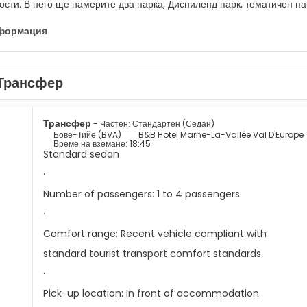
ости. В него ще намерите два парка, Дисниленд парк, тематичен па
Walt Disney Studio Park, чиято тема се сблъсква посетителите се 
ст на парка, където ще се появи филм. В допълнение, там ще намер
нформация
арича Disney Village търговска зона. И накрая, има много хотели в
аслаждават на престоя си. За да прекосите цялото заведение, един
популярен особено сред възрастните, но също така има детска зона
Трансфер
т за посещение, са: Space Mountain: Mission 2, Rock and Roller C
са впечатляващи и ще изживеете едно незабравимо време. За децата
ел с до 86 коня, "Орбитон", който може да взриви монтирани космич
е впуснат в приключение. Безспорно това е пътуване, което трябва
Трансфер
- Частен: Стандартен (Седан)
е да живееш със семейство или приятели.
Бове-Тийе (BVA)
B&B Hotel Marne-La-Vallée Val D'Europe
Време на вземане: 18:45
Standard sedan
·
Number of passengers: 1 to 4 passengers
·
Comfort range: Recent vehicle compliant with
standard tourist transport comfort standards
·
Pick-up location: In front of accommodation