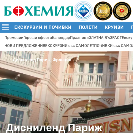
ЕКСКУРЗИИ И ПОЧИВКИ
ПОЛЕТИ
КРУИЗИ
Промоции
Горещи оферти
Календар
Празници
ЗЛАТНА ВЪЗРАСТ
Екску
НОВИ ПРЕДЛОЖЕНИЯ
ЕКСКУРЗИИ със САМОЛЕТ
ПОЧИВКИ със САМО
Дисниленд Париж, Франция
Дисниленд Париж