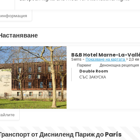
 информация
Настаняване
B&B Hotel Marne-La-Vallé
Serris -
Показване на картата
> 2,0 к
Паркинг
Денонощна рецепция
Double Room
СЪС ЗАКУСКА
тайлите
Транспорт от Дисниленд Париж до París