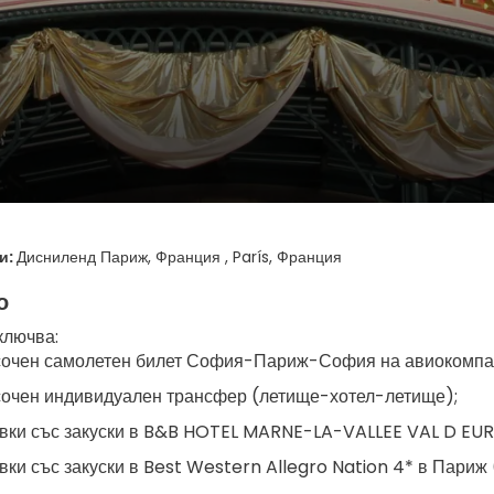
и:
Дисниленд Париж, Франция , París, Франция
о
ключва:
очен самолетен билет София-Париж-София на авиокомпания
очен индивидуален трансфер (летище-хотел-летище);
вки със закуски в B&B HOTEL MARNE-LA-VALLEE VAL D EURO
вки със закуски в Best Western Allegro Nation 4* в Париж 