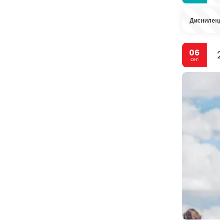
Диснилен
06
сеп