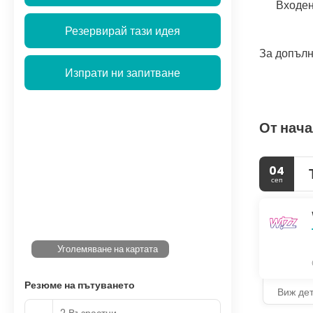
Входен
Резервирай тази идея
За допълн
Изпрати ни запитване
От нача
04
сеп
Уголемяване на картата
Резюме на пътуването
Виж де
2 Възрастни