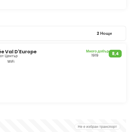
2 Нощи
e Val D'Europe
Много добър
8,4
1919
м от Център
WiFi
Не е избран транспорт