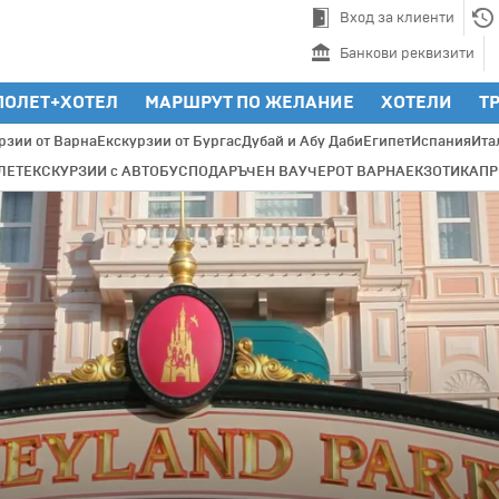
Вход за клиенти
Банкови реквизити
ПОЛЕТ+ХОТЕЛ
МАРШРУТ ПО ЖЕЛАНИЕ
ХОТЕЛИ
Т
рзии от Варна
Екскурзии от Бургас
Дубай и Абу Даби
Египет
Испания
Ита
ЛЕТ
ЕКСКУРЗИИ с АВТОБУС
ПОДАРЪЧЕН ВАУЧЕР
ОТ ВАРНА
ЕКЗОТИКА
П