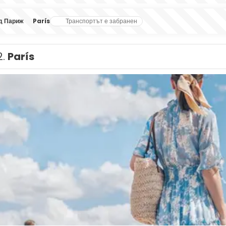
д Париж
París
Транспортът е забранен
2.
París