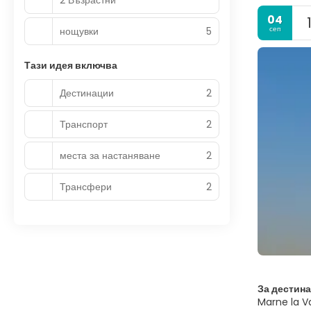
04
сеп
нощувки
5
Тази идея включва
Дестинации
2
Транспорт
2
места за настаняване
2
Трансфери
2
За дестин
Marne la V