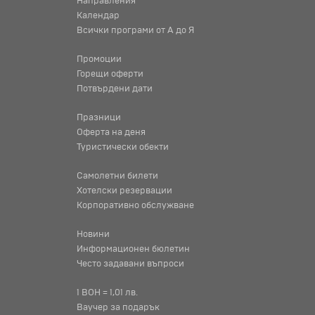
Направления
Календар
Всички програми от А до Я
Промоции
Горещи оферти
Потвърдени дати
Празници
Оферта на деня
Туристически обекти
Самолетни билети
Хотелски резервации
Корпоративно обслужване
Новини
Информационен бюлетин
Често задавани въпроси
1 BOH = 1,01 лв.
Ваучер за подарък