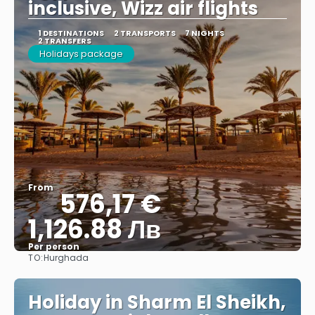
inclusive, Wizz air flights
1 DESTINATIONS
2 TRANSPORTS
7 NIGHTS
2 TRANSFERS
Holidays package
From
576,17 €
1,126.88 Лв
Per person
TO:
Hurghada
See
Holiday in Sharm El Sheikh,