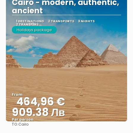
Cairo - modern, authentic,
ancient
1 DESTINATIONS
2 TRANSPORTS
3 NIGHTS
2 TRANSFERS
Holidays package
From
464,96 €
909.38 Лв
Per person
TO:
Cairo
See