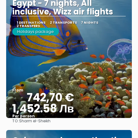
Egypt - 7 nights, All
inclusive, Wizz air flights
1 DESTINATIONS
2 TRANSPORTS
7 NIGHTS
2 TRANSFERS
Holidays package
From
742,70 €
1,452.58 Лв
Per person
TO:
Sharm el-Sheikh
See