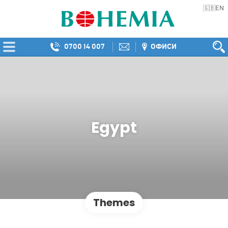
EN
🇬🇧
0700 14 007
ОФИСИ
Egypt
Themes