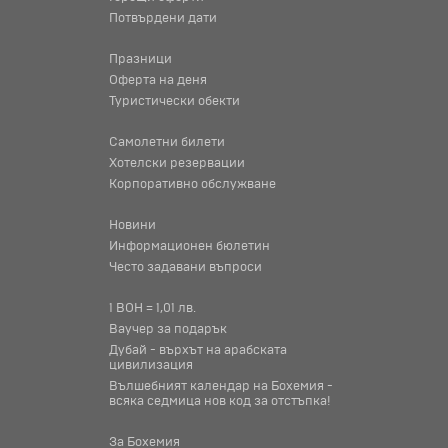
Потвърдени дати
Празници
Оферта на деня
Туристически обекти
Самолетни билети
Хотелски резервации
Корпоративно обслужване
Новини
Информационен бюлетин
Често задавани въпроси
1 BOH = 1,01 лв.
Ваучер за подарък
Дубай - върхът на арабската
цивилизация
Вълшебният календар на Бохемия -
всяка седмица нов код за отстъпка!
За Бохемия