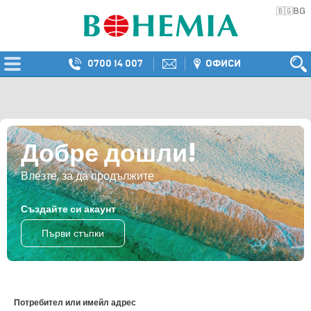
BG
🇧🇬
0700 14 007
ОФИСИ
Добре дошли!
Влезте, за да продължите
Създайте си акаунт
Първи стъпки
Потребител или имейл адрес