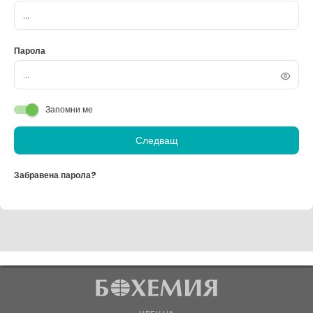
Парола
Запомни ме
Следващ
Забравена парола?