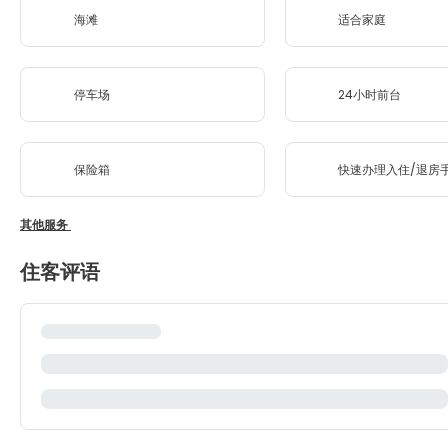
海滩
适合家庭
停车场
24小时前台
保险箱
快速办理入住/退房
其他服务
住客评语