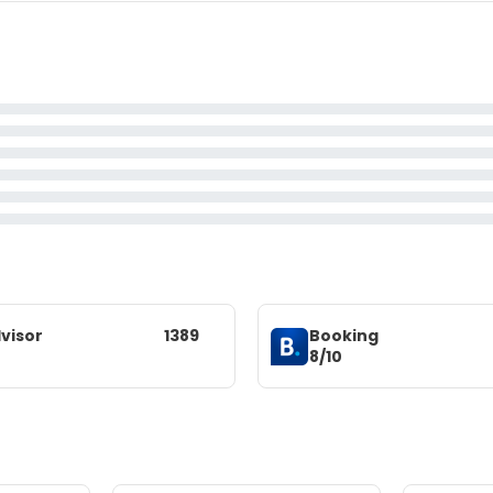
visor
1389
Booking
8/10