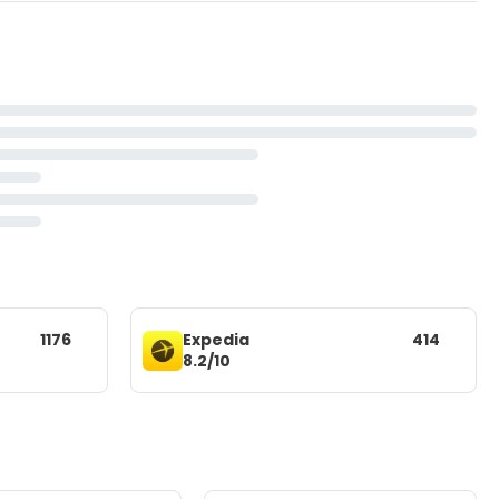
1176
Expedia
414
8.2/10