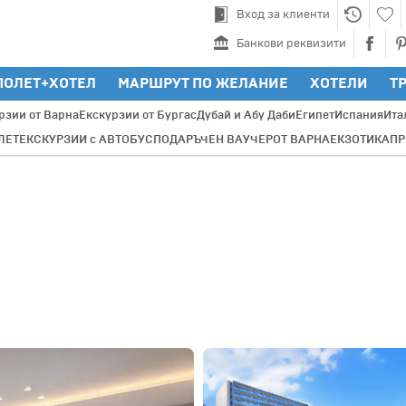
Вход за клиенти
Банкови реквизити
ПОЛЕТ+ХОТЕЛ
МАРШРУТ ПО ЖЕЛАНИЕ
ХОТЕЛИ
Т
рзии от Варна
Екскурзии от Бургас
Дубай и Абу Даби
Египет
Испания
Ита
ЛЕТ
ЕКСКУРЗИИ с АВТОБУС
ПОДАРЪЧЕН ВАУЧЕР
ОТ ВАРНА
ЕКЗОТИКА
П