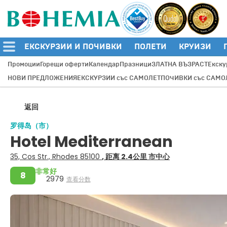
ЕКСКУРЗИИ И ПОЧИВКИ
ПОЛЕТИ
КРУИЗИ
Промоции
Горещи оферти
Календар
Празници
ЗЛАТНА ВЪЗРАСТ
Екску
НОВИ ПРЕДЛОЖЕНИЯ
ЕКСКУРЗИИ със САМОЛЕТ
ПОЧИВКИ със САМО
返回
罗得岛（市）
Hotel Mediterranean
35, Cos Str., Rhodes 85100
, 距离 2.4公里 市中心
非常好
8
2979
查看分数