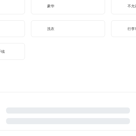
豪华
不允
洗衣
行李
手续