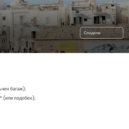
Сподели
чен багаж);
* (или подобен);