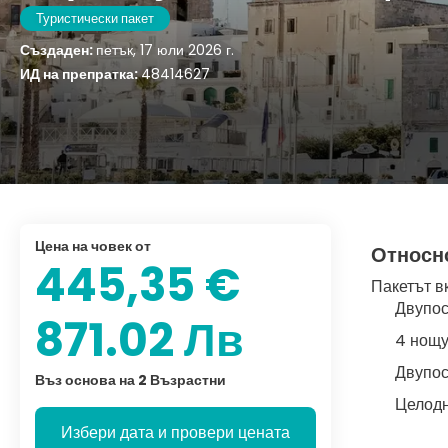
Туристически пакет
Създаден:
петък, 17 юли 2026 г.
ИД на препратка:
48414627
цена на човек от
Относн
445,35 €
Пакетът в
Двупос
871.02 Лв
4 нощу
Двупос
Въз основа на 2 Възрастни
Целодн
Избери дата и провери цената