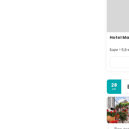
Hotel Ma
Бари > 5,9 
28
авг
Виж де