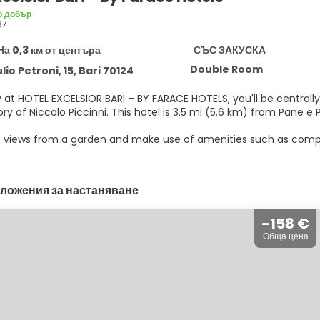
о добър
37
На 0,3 км от центъра
СЪС ЗАКУСКА
Double Room
lio Petroni, 15, Bari 70124
 at HOTEL EXCELSIOR BARI – BY FARACE HOTELS, you'll be centrally 
Conservatory of Niccolo Piccinni. This hotel is 3.5 mi
e views from a garden and make use of amenities such as compli
rea.
elf at home in one of the 152 air-conditioned rooms featuring m
ложения за настаняване
ccess keeps you connected, and satellite programming is availa
 feature complimentary toiletries and bidets. Conveniences incl
-158 €
r appetite for lunch or dinner at the hotel's restaurant, or stay
Обща цена
ap up your day with a drink at the bar/lounge. A complimentary b
enities include a business center, a 24-hour front desk, and lugg
e center and meeting rooms.