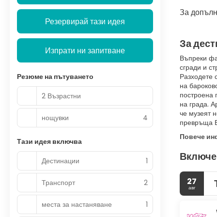
За допълн
Резервирай тази идея
За дест
Изпрати ни запитване
Въпреки фа
сгради и ст
Резюме на пътуването
Разходете с
на бароково
построена 
2 Възрастни
на града. А
че музеят 
нощувки
4
превръща Б
Повече и
Тази идея включва
Включе
Дестинации
1
27
Транспорт
2
авг
места за настаняване
1