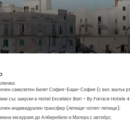
о
ключва:
очен самолетен билет София-Бари-София (с вкл. малък ръ
вки със закуски в Hotel Excelsior Bari – By Farace Hotels 4
очен индивидуален трансфер (летище-хотел-летище);
евна екскурзия до Алберобело и Матера с автобус;