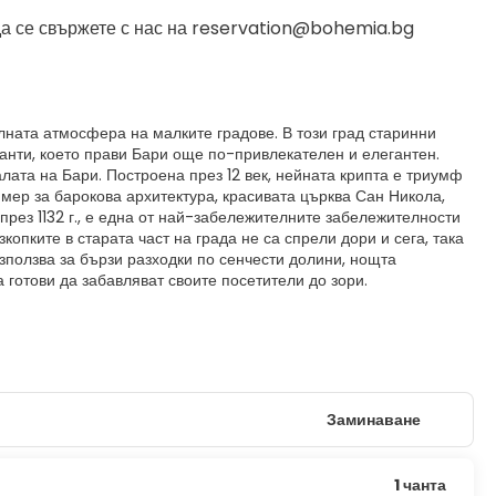
да се свържете с нас на reservation@bohemia.bg
алната атмосфера на малките градове. В този град старинни
ранти, което прави Бари още по-привлекателен и елегантен.
алата на Бари. Построена през 12 век, нейната крипта е триумф
имер за барокова архитектура, красивата църква Сан Никола,
рез 1132 г., е една от най-забележителните забележителности
копките в старата част на града не са спрели дори и сега, така
зползва за бързи разходки по сенчести долини, нощта
готови да забавляват своите посетители до зори.
Заминаване
1 чанта