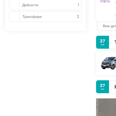
Дейности
1
Трансфери
2
Виж де
27
авг
27
авг