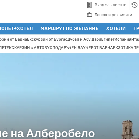
Вход за клиенти
Банкови реквизити
ПОЛЕТ+ХОТЕЛ
МАРШРУТ ПО ЖЕЛАНИЕ
ХОТЕЛИ
Т
рзии от Варна
Екскурзии от Бургас
Дубай и Абу Даби
Египет
Испания
Ита
ЛЕТ
ЕКСКУРЗИИ с АВТОБУС
ПОДАРЪЧЕН ВАУЧЕР
ОТ ВАРНА
ЕКЗОТИКА
П
ие на Алберобело