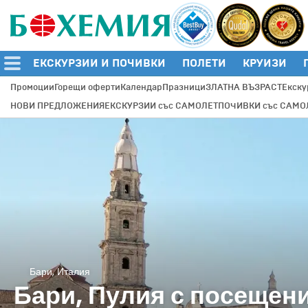
ЕКСКУРЗИИ И ПОЧИВКИ
ПОЛЕТИ
КРУИЗИ
Промоции
Горещи оферти
Календар
Празници
ЗЛАТНА ВЪЗРАСТ
Екску
НОВИ ПРЕДЛОЖЕНИЯ
ЕКСКУРЗИИ със САМОЛЕТ
ПОЧИВКИ със САМО
Бари, Италия
Бари, Пулия с посещен