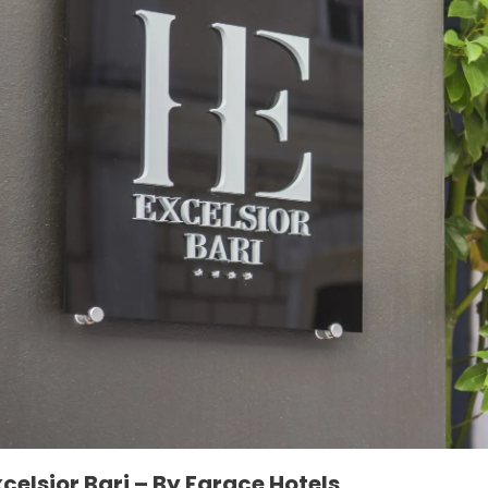
xcelsior Bari – By Farace Hotels