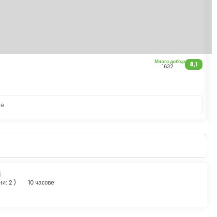
Много добър
B
8,1
1632
Б
не
i
ни: 2
)
10 часове