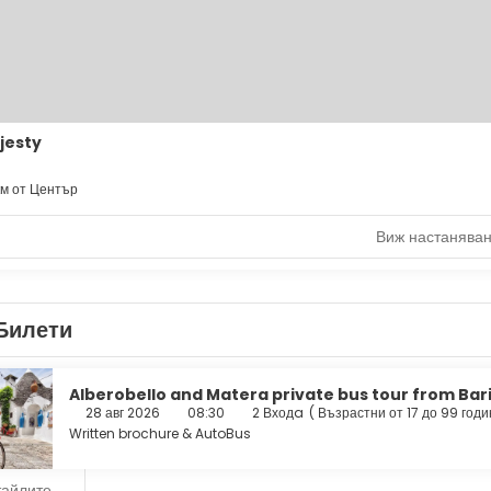
jesty
км от Център
Виж настанява
Билети
Alberobello and Matera private bus tour from Bar
28 авг 2026
08:30
2 Входa
(
Възрастни от 17 до 99 годи
Written brochure & AutoBus
тайлите