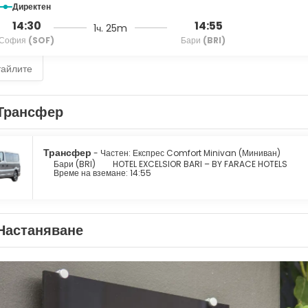
Директен
14:30
14:55
1ч. 25m
София
(SOF)
Бари
(BRI)
тайлите
Трансфер
Трансфер
- Частен: Експрес Comfort Minivan (Миниван)
Бари (BRI)
HOTEL EXCELSIOR BARI – BY FARACE HOTELS
Време на вземане: 14:55
Настаняване