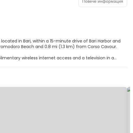
Повече информация
located in Bari, within a 15-minute drive of Bari Harbor and
 (5.6 km) from Pane e Pomodoro Beach and 0.8 mi (1.3 km) from Corso Cavour.
mentary wireless internet access and a television in a
inibars and flat-screen televisions. Complimentary wireless
ble for your entertainment. Private bathrooms with bathtubs
ude phones, as well as safes and desks.
 in and take advantage of the room service (during limited
uffet breakfast is served daily from 7:00 AM to 10:00 AM.
age storage. Event facilities at this hotel consist of a