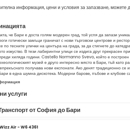
ителна информация, цени и условия за запазване, можете 
инацията
кта, че Бари е доста голям модерен град, той успя да запази уник
роги готически замъци граничат с нови търговски центрове и ресто
е по тесните улички на центъра на града, за да стигнете до катедр
то изкуство. В тези лабиринтни улици се издига друг прекрасен пр
преди хиляда години. Castello Normanno Svevo, който е построен п
рхеологическият музей е друго интересно място в Бари, тъй като раз
непрекъснато получава нови експонати. Ако денят традиционно се и
ари в една шумна дискотека. Модерни барове, пъбове и клубове са 
нформация
ни услуги
Транспорт от София до Бари
Wizz Air - W6 4361