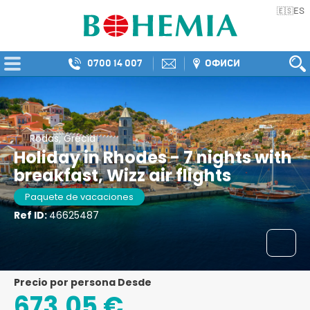
ES
🇪🇸
0700 14 007
ОФИСИ
Rodas, Grecia
Holiday in Rhodes - 7 nights with
breakfast, Wizz air flights
Paquete de vacaciones
Ref ID:
46625487
precio por persona Desde
673,05 €