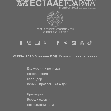
© 1994-2026 Бохемия ООД.
Всички права запазени.
Екскурзии и почивки
Направления
Календар
Всички програми от А до Я
Промоции
Горещи оферти
Потвърдени дати