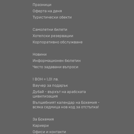
Празници
Оферта на деня
Туристически обекти
Самолетни билети
Хотелски резервации
Корпоративно обслужване
Новини
Информационен бюлетин
Често задавани въпроси
1 BOH = 1,01 лв.
Ваучер за подарък
Дубай - върхът на арабската
цивилизация
Вълшебният календар на Бохемия -
всяка седмица нов код за отстъпка!
За Бохемия
Кариери
Офиси и контакти