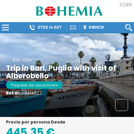
ES
🇪🇸
0700 14 007
ОФИСИ
Bari, Italia
Trip in Bari, Puglia with visit of
Alberobello
Paquete de vacaciones
Ref ID:
48414627
precio por persona Desde
445,35 €