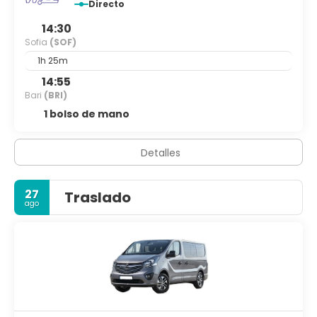
Directo
14:30
Sofia
(SOF)
1h 25m
14:55
Bari
(BRI)
1 bolso de mano
Detalles
27
Traslado
ago