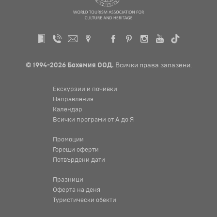
© 1994-2026 Бохемия ООД.
Всички права запазени.
Екскурзии и почивки
Направления
Календар
Всички програми от А до Я
Промоции
Горещи оферти
Потвърдени дати
Празници
Оферта на деня
Туристически обекти