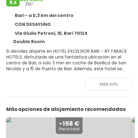
8,4
2137
Bari - a 0,3 km del centro
CON DESAYUNO
Via Giulio Petroni, 15, Bari 70124
Double Room
Si decides alojarte en HOTEL EXCELSIOR BARI – BY FARACE
HOTELS, disfrutarás de una fantástica ubicación en el
centro de Bari, a solo 3 min en coche de Basílica de San
Nicolás y a 15 de Puerto de Bari. Además, este hotel se
encuentra a 5,6 km de Playa Pane e Pomodoro y a 1,1 km
de Conservatorio de Niccolo Piccinni.
Más info
Con jardín donde descansar y comodidades como
conexión a Internet wifi gratis y una televisión en la zona
común, ¡no te faltará de nada!
Más opciones de alojamiento recomendadas
Te sentirás como en tu propia casa en cualquiera de las
152 habitaciones con aire acondicionado, minibar y
-158 €
televisión de pantalla plana. La conexión wifi gratis te
Precio total
mantendrá en contacto con los tuyos. Además, podrás