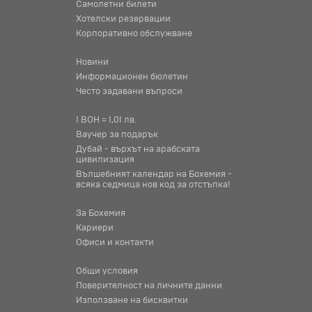
Самолетни билети
Хотелски резервации
Корпоративно обслужване
Новини
Информационен бюлетин
Често задавани въпроси
1 BOH = 1,01 лв.
Ваучер за подарък
Дубай - върхът на арабската
цивилизация
Вълшебният календар на Бохемия -
всяка седмица нов код за отстъпка!
За Бохемия
Кариери
Офиси и контакти
Общи условия
Поверителност на личните данни
Използване на бисквитки