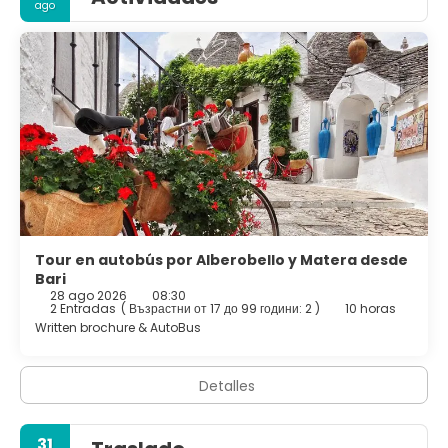
ago
Tour en autobús por Alberobello y Matera desde
Bari
28 ago 2026
08:30
2 Entradas
(
Възрастни от 17 до 99 години: 2
)
10 horas
Written brochure & AutoBus
Detalles
31